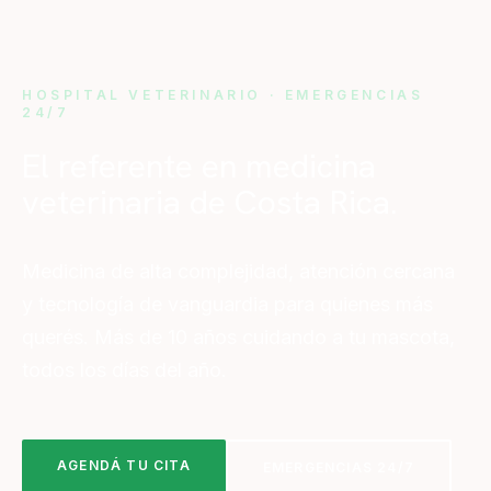
HOSPITAL VETERINARIO · EMERGENCIAS
24/7
El referente en medicina
veterinaria de Costa Rica.
Medicina de alta complejidad, atención cercana
y tecnología de vanguardia para quienes más
querés. Más de 10 años cuidando a tu mascota,
todos los días del año.
AGENDÁ TU CITA
EMERGENCIAS 24/7