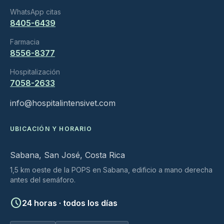
WhatsApp citas
8405-6439
Farmacia
8556-8377
Hospitalización
7058-2633
info@hospitalintensivet.com
UBICACIÓN Y HORARIO
Sabana, San José, Costa Rica
1,5 km oeste de la POPS en Sabana, edificio a mano derecha
antes del semáforo.
schedule
24 horas · todos los días